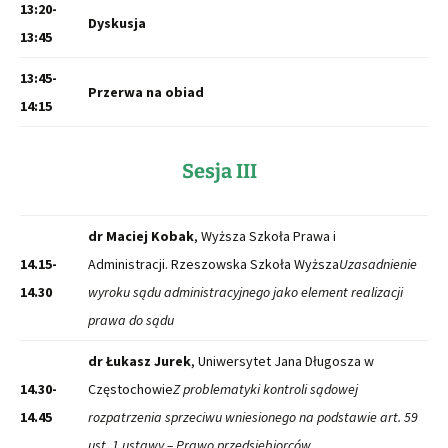
13:20-
Dyskusja
13:45
13:45-
Przerwa na obiad
14:15
Sesja III
dr Maciej Kobak
, Wyższa Szkoła Prawa i
14.15-
Administracji. Rzeszowska Szkoła Wyższa
Uzasadnienie
14.30
wyroku sądu administracyjnego jako element realizacji
prawa do sądu
dr Łukasz Jurek
, Uniwersytet Jana Długosza w
14.30-
Częstochowie
Z problematyki kontroli sądowej
14.45
rozpatrzenia sprzeciwu wniesionego na podstawie art. 59
ust. 1 ustawy – Prawo przedsiębiorców