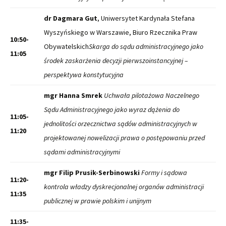
dr Dagmara Gut
, Uniwersytet Kardynała Stefana
Wyszyńskiego w Warszawie, Biuro Rzecznika Praw
10:50-
Obywatelskich
Skarga do sądu administracyjnego jako
11:05
środek zaskarżenia decyzji pierwszoinstancyjnej –
perspektywa konstytucyjna
mgr Hanna Smrek
Uchwała pilotażowa Naczelnego
Sądu Administracyjnego jako wyraz dążenia do
11:05-
jednolitości orzecznictwa sądów administracyjnych w
11:20
projektowanej nowelizacji prawa o postępowaniu przed
sądami administracyjnymi
mgr Filip Prusik-Serbinowski
Formy i sądowa
11:20-
kontrola władzy dyskrecjonalnej organów administracji
11:35
publicznej w prawie polskim i unijnym
11:35-