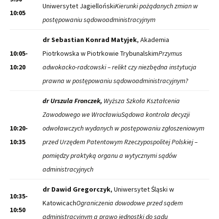
Uniwersytet Jagielloński
Kierunki pożądanych zmian w
10:05
postępowaniu sądowoadministracyjnym
dr Sebastian Konrad Matyjek
, Akademia
10:05-
Piotrkowska w Piotrkowie Trybunalskim
Przymus
10:20
adwokacko-radcowski – relikt czy niezbędna instytucja
prawna w postępowaniu sądowoadministracyjnym?
dr Urszula Fronczek,
Wyższa Szkoła Kształcenia
Zawodowego we Wrocławiu
Sądowa kontrola decyzji
10:20-
odwoławczych wydanych w postępowaniu zgłoszeniowym
10:35
przed Urzędem Patentowym Rzeczypospolitej Polskiej –
pomiędzy praktyką organu a wytycznymi sądów
administracyjnych
dr Dawid Gregorczyk
, Uniwersytet Śląski w
10:35-
Katowicach
Ograniczenia dowodowe przed sądem
10:50
administracyjnym a prawo jednostki do sądu