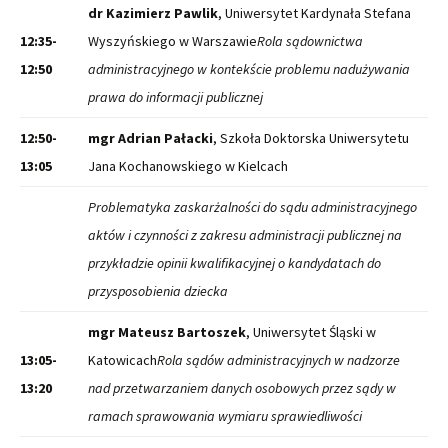
dr Kazimierz Pawlik
, Uniwersytet Kardynała Stefana
12:35-
Wyszyńskiego w Warszawie
Rola sądownictwa
12:50
administracyjnego w kontekście problemu nadużywania
prawa do informacji publicznej
12:50-
mgr Adrian Pałacki
, Szkoła Doktorska Uniwersytetu
13:05
Jana Kochanowskiego w Kielcach
Problematyka zaskarżalności do sądu administracyjnego
aktów i czynności z zakresu administracji publicznej na
przykładzie opinii kwalifikacyjnej o kandydatach do
przysposobienia dziecka
mgr Mateusz Bartoszek
, Uniwersytet Śląski w
13:05-
Katowicach
Rola sądów administracyjnych w nadzorze
13:20
nad przetwarzaniem danych osobowych przez sądy w
ramach sprawowania wymiaru sprawiedliwości