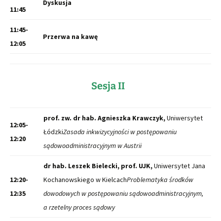
Dyskusja
11:45
11:45-
Przerwa na kawę
12:05
Sesja II
prof. zw. dr hab.
Agnieszka Krawczyk,
Uniwersytet
12:05-
Łódzki
Zasada inkwizycyjności w postępowaniu
12:20
sądowoadministracyjnym w Austrii
dr hab. Leszek Bielecki, prof. UJK,
Uniwersytet Jana
12:20-
Kochanowskiego w Kielcach
Problematyka środków
12:35
dowodowych w postępowaniu sądowoadministracyjnym,
a rzetelny proces sądowy