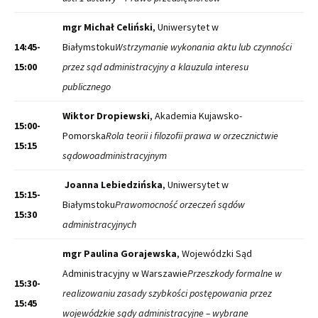
mgr Michał Celiński
, Uniwersytet w
14:45-
Białymstoku
Wstrzymanie wykonania aktu lub czynności
15:00
przez sąd administracyjny a klauzula interesu
publicznego
Wiktor Dropiewski
, Akademia Kujawsko-
15:00-
Pomorska
Rola teorii i filozofii prawa w orzecznictwie
15:15
sądowoadministracyjnym
Joanna Lebiedzińska
, Uniwersytet w
15:15-
Białymstoku
Prawomocność orzeczeń sądów
15:30
administracyjnych
mgr Paulina Gorajewska
, Wojewódzki Sąd
Administracyjny w Warszawie
Przeszkody formalne w
15:30-
realizowaniu zasady szybkości postępowania przez
15:45
wojewódzkie sądy administracyjne – wybrane