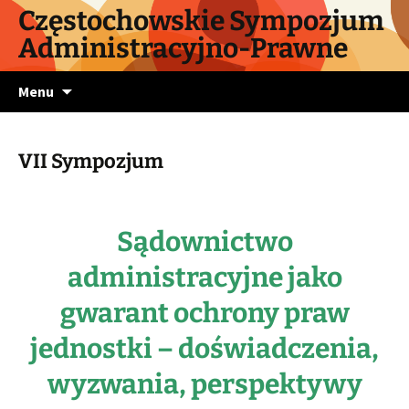
Częstochowskie Sympozjum
Administracyjno-Prawne
Przejdź
Menu
do
treści
VII Sympozjum
Sądownictwo
administracyjne jako
gwarant ochrony praw
jednostki
– doświadczenia,
wyzwania, perspektywy